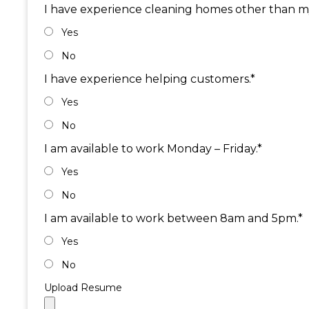
I have experience cleaning homes other than m
Yes
No
I have experience helping customers.*
Yes
No
I am available to work Monday – Friday.*
Yes
No
I am available to work between 8am and 5pm.*
Yes
No
Upload Resume