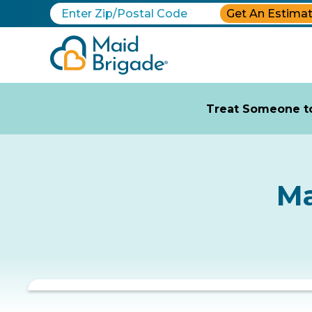
Get An Estima
Treat Someone to
Ma