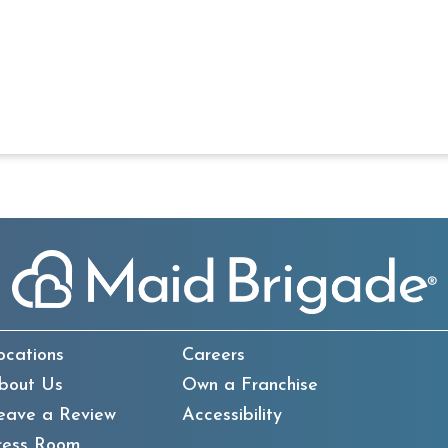
ocations
Careers
bout Us
Own a Franchise
eave a Review
Accessibility
ress Room