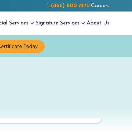
(866) 800-7470
Careers
cial
Services
Signature
Services
About Us
Certificate Today